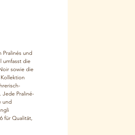
 Pralinés und 
 umfasst die 
Noir sowie die 
Kollektion 
hrerisch- 
 Jede Praliné- 
e und 
ngli 
 für Qualität, 