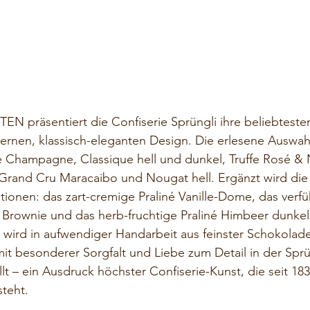
N präsentiert die Confiserie Sprüngli ihre beliebtesten
ernen, klassisch-eleganten Design. Die erlesene Auswahl
ne Champagne, Classique hell und dunkel, Truffe Rosé & 
, Grand Cru Maracaibo und Nougat hell. Ergänzt wird die 
tionen: das zart-cremige Praliné Vanille-Dome, das verfü
 Brownie und das herb-fruchtige Praliné Himbeer dunkel.
ät wird in aufwendiger Handarbeit aus feinster Schokolad
mit besonderer Sorgfalt und Liebe zum Detail in der Sprü
t – ein Ausdruck höchster Confiserie-Kunst, die seit 1836
teht. 