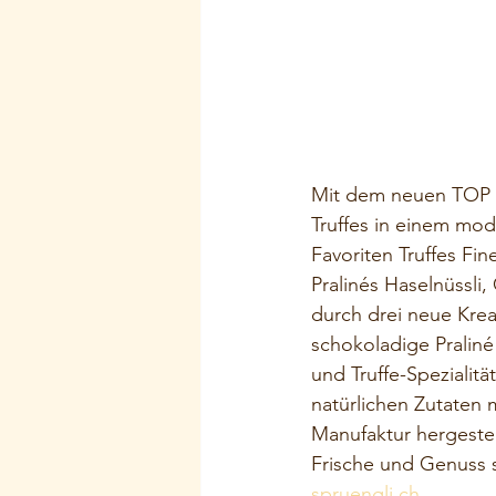
Mit dem neuen TOP TE
Truffes in einem mod
Favoriten Truffes Fi
Pralinés Haselnüssli
durch drei neue Krea
schokoladige Praliné
und Truffe-Spezialit
natürlichen Zutaten 
Manufaktur hergestell
Frische und Genuss s
spruengli.ch