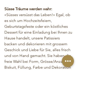
Süsse Träume werden wahr:
«Süsses versüsst das Leben!» Egal, ob 
es sich um Hochzeitsfeiern, 
Geburtstagsfeste oder ein köstliches 
Dessert für eine Einladung bei Ihnen zu 
Hause handelt, unsere Patissiers 
backen und dekorieren mit grossem 
Geschick und Liebe für Sie, alles frisch 
und von Hand gemacht. Sie haben die 
freie Wahl bei Form, Grösse/Anzahl, 
Biskuit, Füllung, Farbe und Dekoration 
der Torten, wobei unseren Profis kaum 
Grenzen gesetzt sind. Wir modellieren 
Wunschfiguren, dekorieren mit echten 
Saisonblumen, arbeiten mit Pinseln 
und vielem mehr.
Café & Conditorei 1842