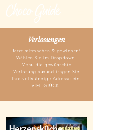
Verlosungen
Jetzt mitmachen & gewinnen!
Wählen Sie im Dropdown-
Menu die gewünschte
Verlosung ausund tragen Sie
Ihre vollständige Adresse ein.
VIEL GlÜCK!
Herzensküche