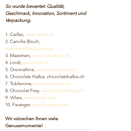
So wurde bewertet: Qualität, 
Geschmack, Innovation, Sortiment und 
Verpackung.
1. Cailler, 
www.cailler.ch
2. Camille Bloch, 
www.camillebloch.swiss
3. Maestrani, 
www.maestrani.ch
4. Lindt, 
www.lindt.ch
5. Ovomaltine, 
www.ovomaltine.ch
6. Chocolats Halba, chocolatshalba.ch
7. Toblerone, 
www.toblerone.ch
8. Chocolat Frey, 
www.chocolatfrey.ch
9. Villars, 
www.villars.com
10. Favarger, 
www.favarger.com
Wir wünschen Ihnen viele 
Genussmomente!