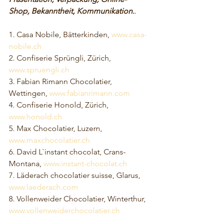
Shop, Bekanntheit, Kommunikation.
. 
1. Casa Nobile, Bätterkinden, 
www.casa-
nobile.ch
2. Confiserie Sprüngli, Zürich, 
www.spruengli.ch
3. Fabian Rimann Chocolatier, 
Wettingen, 
www.fabianrimann.com
4. Confiserie Honold, Zürich, 
www.honold.ch
5. Max Chocolatier, Luzern, 
www.maxchocolatier.ch
6. David L`instant chocolat, Crans-
Montana, 
www.instant-chocolat.ch
7. Läderach chocolatier suisse, Glarus, 
www.laederach.com
8. Vollenweider Chocolatier, Winterthur, 
www.vollenweiderchocolatier.ch