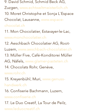
9. David Schmid, Schmid Beck AG, 
Zuzgen, 
www.echtweltmeisterlich.ch
10. Moret Christophe et Sonja L`Espace 
Chocolat, Lausanne, 
www.espace-
chocolat.ch
11. Mon Chocolatier, Estavayer-le-Lac, 
www.monchocolatier.ch
12. Aeschbach Chocolatier AG, Root-
Luzern, 
www.aeschbach-chocolatier.ch
13. Müller Five, Café-Konditorei Müller 
AG, Näfels, 
www.glarner-pasteten.ch
14. Chocolats Rohr, Genève, 
www.rohr.ch
15. Kreyenbühl, Muri, 
www.genuss-
handwerk.ch
16. Confiserie Bachmann, Luzern, 
www.confiserie.ch
17. Le Duo Creatif, La Tour de Peilz, 
www.leduocreatif.ch