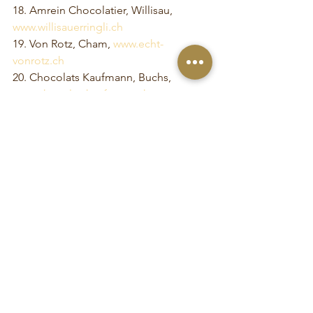
18. Amrein Chocolatier, Willisau, 
www.willisauerringli.ch
19. Von Rotz, Cham, 
www.echt-
vonrotz.ch
20. Chocolats Kaufmann, Buchs, 
www.chocolatskaufmann.ch
Alle ansehen
Aktuelle Beiträge