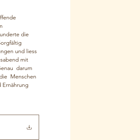
ffende 
m  
underte die 
orgfältig 
ungen und liess 
nsabend mit 
Genau  darum 
 die  Menschen 
d Ernährung 