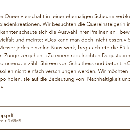
e Queen» erschafft in  einer ehemaligen Scheune verblü
oladenkreationen. Wir besuchten die Quereinsteigerin i
annter schaute sich die Auswahl ihrer Pralinen an,  bew
elfalt und meinte: «Das kann man doch  nicht essen.» S
 Messer jedes einzelne Kunstwerk, begutachtete die Füll
der  Zunge zergehen. «Zu einem regelrechten Degustatio
kommen», erzählt Shireen von Schulthess und betont: «
n sollen nicht einfach verschlungen werden. Wir möchten
po holen, sie auf die Bedeutung von  Nachhaltigkeit un
.»
opp
.pdf
en • 3.68MB