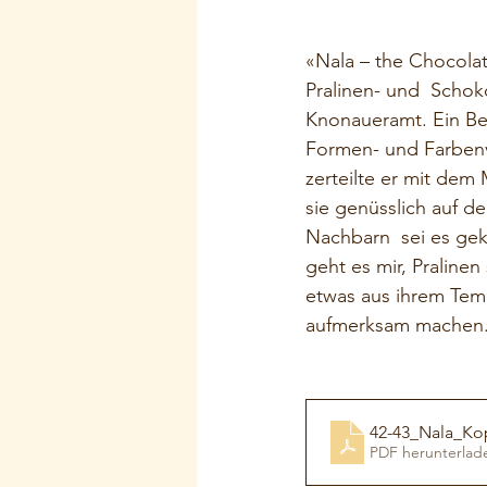
«Nala – the Chocolat
Pralinen- und  Schok
Knonaueramt. Ein Bek
Formen- und Farbenvi
zerteilte er mit dem
sie genüsslich auf 
Nachbarn  sei es ge
geht es mir, Praline
etwas aus ihrem Tem
aufmerksam machen
42-43_Nala_K
PDF herunterlad